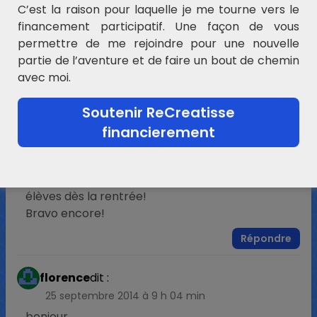
C’est la raison pour laquelle je me tourne vers le
Bonnes découvertes Chantal !
financement participatif. Une façon de vous
permettre de me rejoindre pour une nouvelle
Répondre
partie de l’aventure et de faire un bout de chemin
Ping :
GEOMETRIE : Tracés à la règle – Points et
avec moi.
lignes – ReCreatisse
Soutenir ReCreatisse
Mme Folyot
dit :
financierement
5 août 2014 à 15 h 59 min
Un grand merci pour toutes ces fiches qui ne
manqueront pas de faire le bonheur de mes
élèves dès la rentrée!
Bravo encore!
Répondre
florence
dit :
25 septembre 2014 à 9 h 04 min
bonjour,