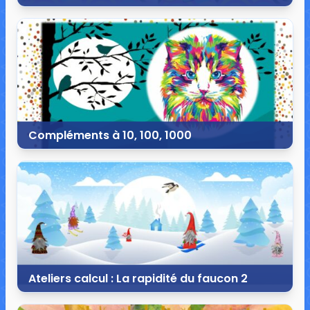
18 février 2022
12 commentaires
35 063 vues
Compléments à 10, 100, 1000
15 février 2022
19 commentaires
35 188 vues
Ateliers calcul : La rapidité du faucon 2
20 janvier 2022