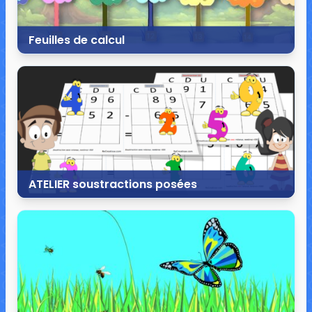
Feuilles de calcul
8 juillet 2024
0 commentaire
9 149 vues
ATELIER soustractions posées
2 novembre 2022
0 commentaire
21 039 vues