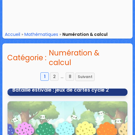
Accueil
»
Mathématiques
»
Numération & calcul
Numération &
Catégorie :
calcul
1
2
…
8
Suivant
Pagination
des
Bataille estivale : jeux de cartes cycle 2
publications
29 avril 2026
0 commentaire
3 216 vues