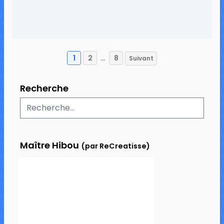
1
2
…
8
Suivant
Pagination
des
Recherche
publications
Maître Hibou
(par ReCreatisse)