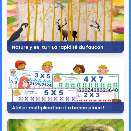
13 commentaires
24 148 vues
Nature y es-tu ? La rapidité du faucon
2 novembre 2021
10 commentaires
45 273 vues
Atelier multiplication : La bonne place !
12 février 2021
18 commentaires
30 179 vues