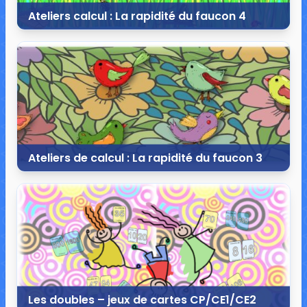
Ateliers calcul : La rapidité du faucon 4
8 juin 2022
3 commentaires
12 189 vues
Ateliers de calcul : La rapidité du faucon 3
6 avril 2022
21 commentaires
24 171 vues
Les doubles – jeux de cartes CP/CE1/CE2