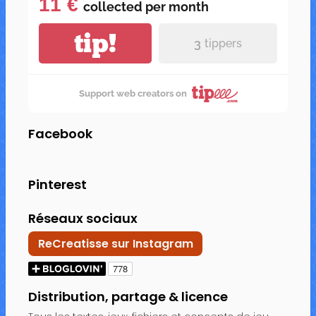
11 €
collected per
month
tip!
3
tippers
Support web creators on
Facebook
Pinterest
Réseaux sociaux
ReCreatisse sur Instagram
Distribution, partage & licence