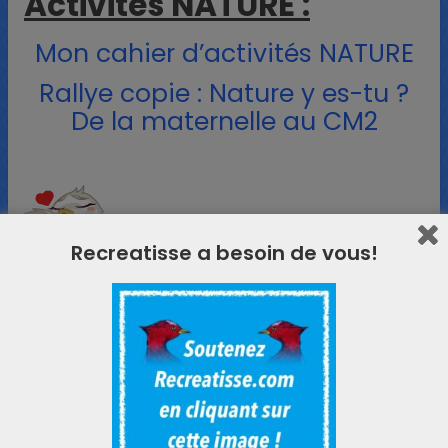
Activités NATURE :
Mon cahier d’activités NATURE
Rallye copie : Nature y es-tu ?
De la maternelle au CM2
Recreatisse a besoin de vous!
Vous pouvez m’aider à poursuivre
ReCreatisse de différentes façons :
Vos commentaires et encouragements
Vos partages
Vos contributions : vos photos des
affichages ou activités réalisées à