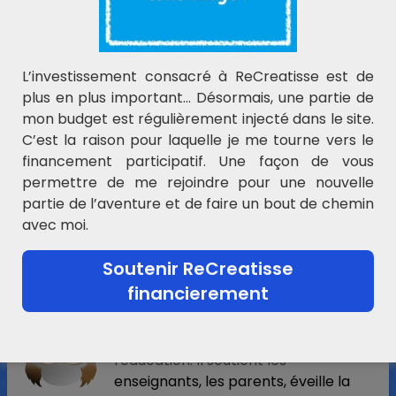
partir de mes fichiers ou les fichiers de
vos propres créations
En cliquant sur la pub
L’investissement consacré à ReCreatisse est de
plus en plus important… Désormais, une partie de
En passant par le site pour vos
mon budget est régulièrement injecté dans le site.
commandes Amazon
C’est la raison pour laquelle je me tourne vers le
En offrant un tip ponctuel ou régulier
financement participatif. Une façon de vous
permettre de me rejoindre pour une nouvelle
partie de l’aventure et de faire un bout de chemin
avec moi.
Soutenir ReCreatisse
Découvrez Maître Hibou
financierement
Rencontrez Maître Hibou, une
Intelligence artificielle qui enrichit
l'éducation. Il soutient les
enseignants, les parents, éveille la