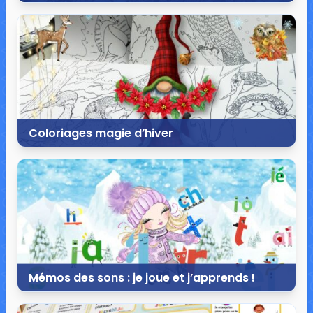
30 décembre 2020
0 commentaire
995 vues
Coloriages magie d’hiver
26 décembre 2020
13 commentaires
24 806 vues
Mémos des sons : je joue et j’apprends !
11 décembre 2020