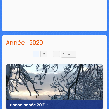
Année :
2020
1
2
…
5
Suivant
Pagination
des
publications
Bonne année 2021 !