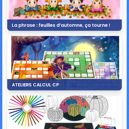
La phrase : feuilles d’automne, ça tourne !
26 octobre 2020
3 commentaires
23 324 vues
ATELIERS CALCUL CP
15 octobre 2020
31 commentaires
44 732 vues