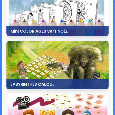
Mini COLORIAGES vers NOËL
13 novembre 2020
22 commentaires
49 079 vues
LABYRINTHES CALCUL
5 novembre 2020
10 commentaires
17 961 vues