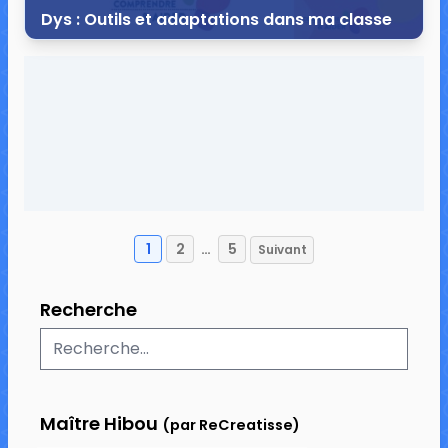
Dys : Outils et adaptations dans ma classe
25 septembre 2020
0 commentaire
7 294 vues
1
2
…
5
Suivant
Pagination
des
Recherche
publications
Maître Hibou
(par ReCreatisse)