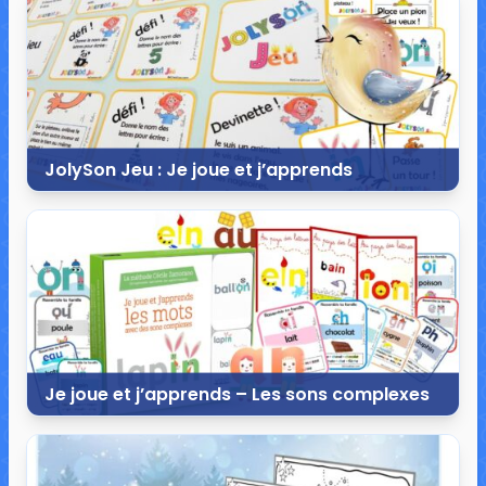
13 commentaires
49 113 vues
JolySon Jeu : Je joue et j’apprends
2 décembre 2020
49 commentaires
25 306 vues
Je joue et j’apprends – Les sons complexes
21 novembre 2020
30 commentaires
53 818 vues