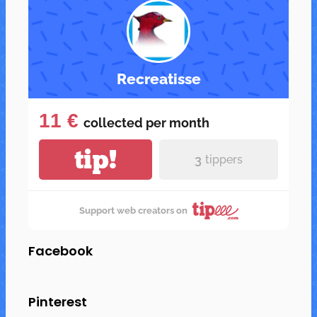
Recreatisse
11 €
collected per
month
tip!
3
tippers
Support web creators on
Facebook
Pinterest