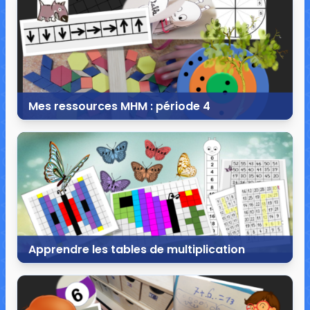
2 commentaires
21 934 vues
Mes ressources MHM : période 4
24 mars 2019
10 commentaires
72 536 vues
Apprendre les tables de multiplication
1 mars 2019
6 commentaires
85 121 vues