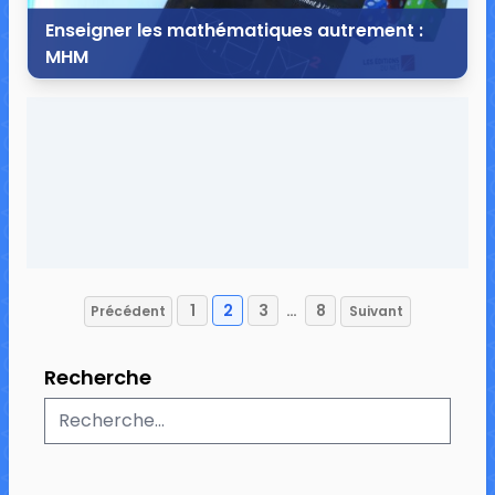
Enseigner les mathématiques autrement :
MHM
20 juin 2018
15 commentaires
109 150 vues
1
2
3
…
8
Précédent
Suivant
Pagination
des
Recherche
publications