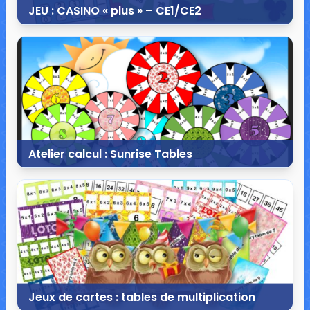
JEU : CASINO « plus » – CE1/CE2
5 mai 2020
3 commentaires
9 734 vues
Atelier calcul : Sunrise Tables
17 mars 2020
6 commentaires
24 927 vues
Jeux de cartes : tables de multiplication