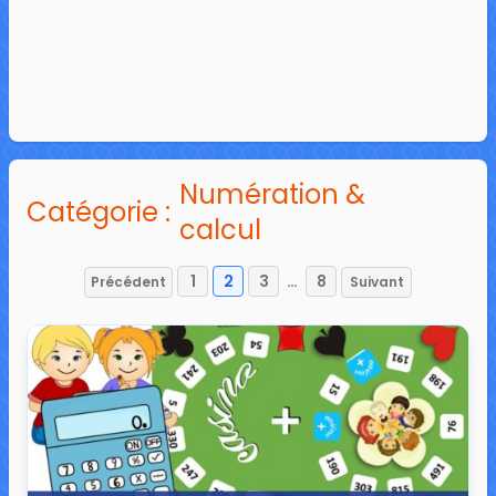
Numération &
Catégorie :
calcul
1
2
3
…
8
Précédent
Suivant
Pagination
des
publications