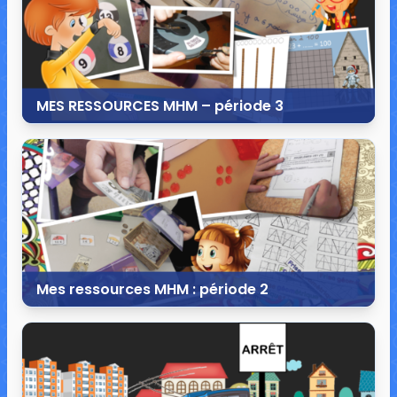
MES RESSOURCES MHM – période 3
19 janvier 2019
8 commentaires
83 523 vues
Mes ressources MHM : période 2
10 novembre 2018
39 commentaires
175 789 vues