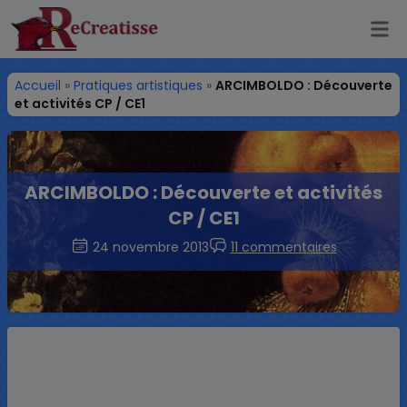
Ouv
ReCreatisse
Accueil
»
Pratiques artistiques
»
ARCIMBOLDO : Découverte
et activités CP / CE1
ARCIMBOLDO : Découverte et activités
CP / CE1
24 novembre 2013
11 commentaires
ARCIMBOLDO
ARTS VISUELS
CE1
CP
JEUX ÉDUCATIFS
LIVRES POUR ENFANTS