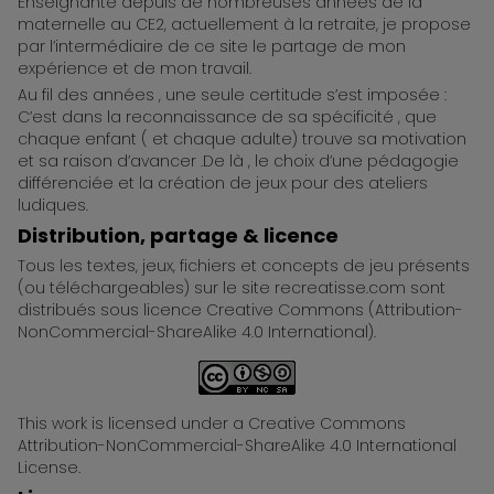
ReCreatisse
Enseignante depuis de nombreuses années de la
maternelle au CE2, actuellement à la retraite, je propose
par l’intermédiaire de ce site le partage de mon
expérience et de mon travail.
Au fil des années , une seule certitude s’est imposée :
C’est dans la reconnaissance de sa spécificité , que
chaque enfant ( et chaque adulte) trouve sa motivation
et sa raison d’avancer .De là , le choix d’une pédagogie
différenciée et la création de jeux pour des ateliers
ludiques.
Distribution, partage & licence
Tous les textes, jeux, fichiers et concepts de jeu présents
(ou téléchargeables) sur le site recreatisse.com sont
distribués sous licence Creative Commons (Attribution-
NonCommercial-ShareAlike 4.0 International).
This work is licensed under a Creative Commons
Attribution-NonCommercial-ShareAlike 4.0 International
License.