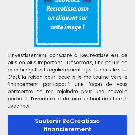
Mademoisellelau
dit :
20 mars 2015 à 20 h 39 min
Merci beaucoup pour ce dossier ! Cela a très
bien fonctionné avec mes CP ! Ils ont adoré et
ont tout compris des éclipses. Si nous avions pu
la voir « en vrai », cela aurait été magnifique. Je
suis d’accord pour dire que notre ministère a
L’investissement consacré à ReCreatisse est de
été totalement à côté de la plaque sur ce coup.
plus en plus important… Désormais, une partie de
C’était pourtant une occasion qui ne se
mon budget est régulièrement injecté dans le site.
représentera pas de si tôt !
C’est la raison pour laquelle je me tourne vers le
financement participatif. Une façon de vous
Répondre
permettre de me rejoindre pour une nouvelle
ReCreatisse
dit :
partie de l’aventure et de faire un bout de chemin
20 mars 2015 à 20 h 47 min
avec moi.
Merci pour ce retour, mes CE1 ont bien
Soutenir ReCreatisse
apprécié aussi !
financierement
Répondre