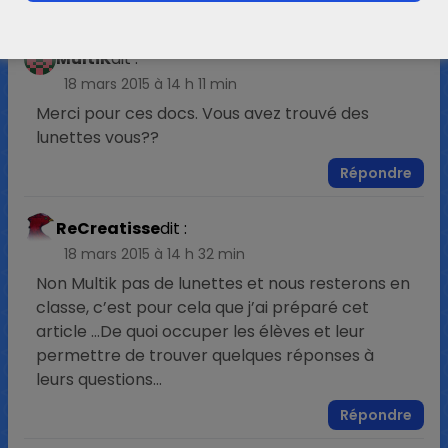
MultiK
dit :
18 mars 2015 à 14 h 11 min
Merci pour ces docs. Vous avez trouvé des
lunettes vous??
Répondre
ReCreatisse
dit :
18 mars 2015 à 14 h 32 min
Non Multik pas de lunettes et nous resterons en
classe, c’est pour cela que j’ai préparé cet
article …De quoi occuper les élèves et leur
permettre de trouver quelques réponses à
leurs questions…
Répondre