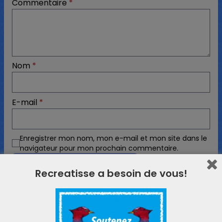
Commentaire
*
Nom
*
E-mail
*
Enregistrer mon nom, mon e-mail et mon site dans le
navigateur pour mon prochain commentaire.
Recreatisse a besoin de vous!
11 commentaires
Ping :
Éclipse de soleil | Cartable du lutin - La
trousse à outils