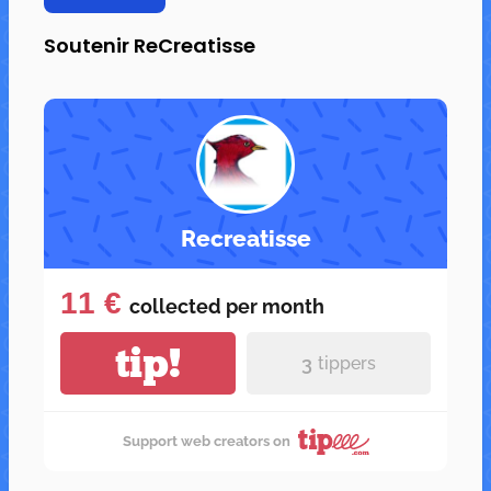
Soutenir ReCreatisse
Recreatisse
11 €
collected per
month
tip!
3
tippers
Support web creators on