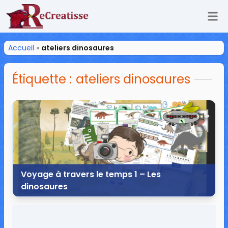
Ouv
ReCreatisse
Accueil
»
ateliers dinosaures
Étiquette :
ateliers dinosaures
Voyage à travers le temps 1 – Les
dinosaures
21 août 2018
27 commentaires
155 432 vues