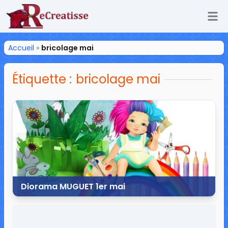
Ouv
ReCreatisse
Accueil
»
bricolage mai
Étiquette :
bricolage mai
Diorama MUGUET 1er mai
21 avril 2020
3 commentaires
5 904 vues