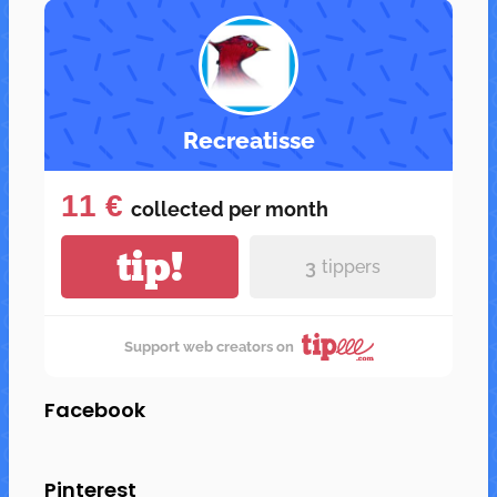
Recreatisse
11 €
collected per
month
tip!
3
tippers
Support web creators on
Facebook
Pinterest