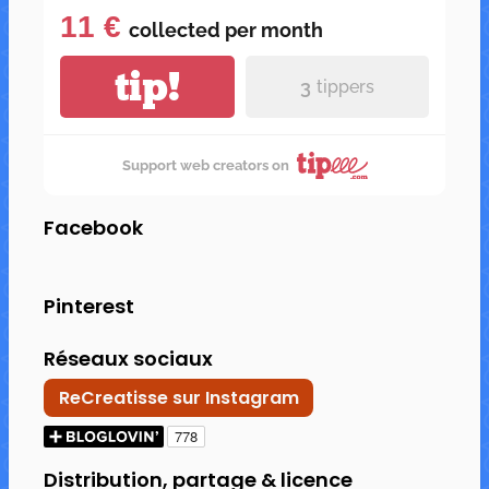
11 €
collected per
month
tip!
3
tippers
Support web creators on
Facebook
Pinterest
Réseaux sociaux
ReCreatisse sur Instagram
Distribution, partage & licence