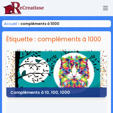
Ouv
ReCreatisse
Accueil
»
compléments à 1000
Étiquette :
compléments à 1000
Compléments à 10, 100, 1000
15 février 2022
19 commentaires
35 190 vues