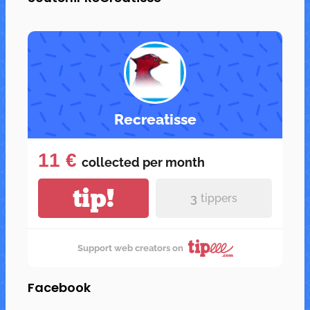
Recreatisse
11 €
collected per
month
tip!
3
tippers
Support web creators on
Facebook