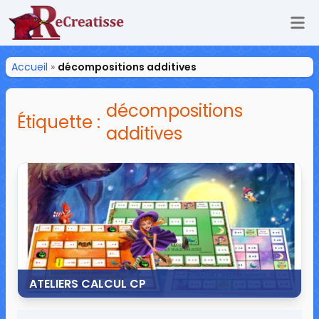
Ouv
ReCreatisse
Accueil
»
décompositions additives
décompositions
Étiquette :
additives
ATELIERS CALCUL CP
15 octobre 2020