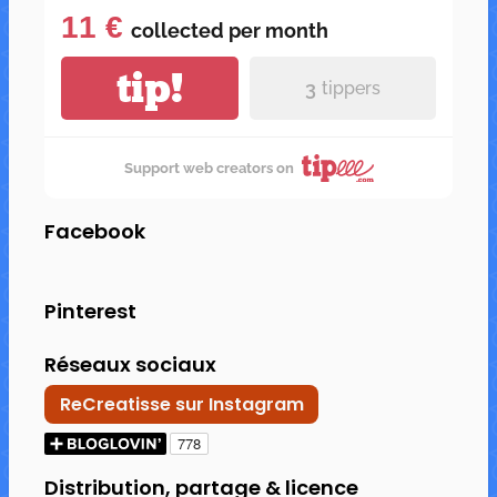
11 €
collected per
month
tip!
3
tippers
Support web creators on
Facebook
Pinterest
Réseaux sociaux
ReCreatisse sur Instagram
Distribution, partage & licence