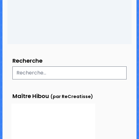
31 commentaires
44 735 vues
Recherche
Maître Hibou
(par ReCreatisse)