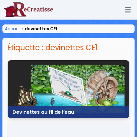
Ouv
ReCreatisse
Accueil
»
devinettes CE1
Étiquette :
devinettes CE1
Devinettes au fil de l’eau
14 mai 2017
1 commentaire
20 336 vues