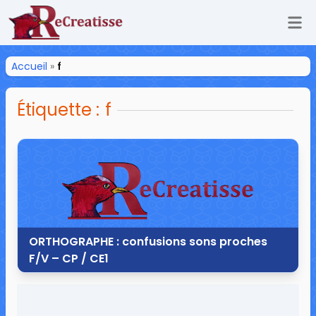
Ouv
ReCreatisse
Accueil
»
f
Étiquette :
f
ORTHOGRAPHE : confusions sons proches
F/V – CP / CE1
21 septembre 2013
0 commentaire
22 524 vues