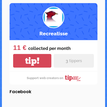
Recreatisse
11 €
collected per
month
tip!
3
tippers
Support web creators on
Facebook