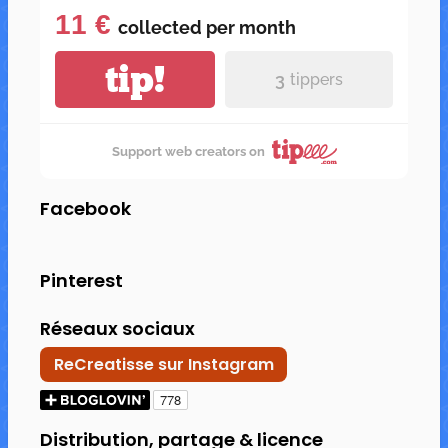
11 €
collected per
month
tip!
3
tippers
Support web creators on
Facebook
Pinterest
Réseaux sociaux
ReCreatisse sur Instagram
Distribution, partage & licence