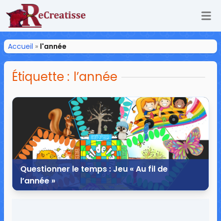
Ouv
ReCreatisse
Accueil
»
l'année
Étiquette :
l’année
Questionner le temps : Jeu « Au fil de
l’année »
10 juillet 2017
12 commentaires
18 761 vues