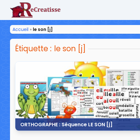
ReCreatisse
Accueil
»
le son [j]
Étiquette :
le son [j]
ORTHOGRAPHE : Séquence LE SON [j]
7 juin 2015