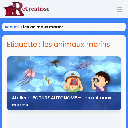
Ouv
ReCreatisse
Accueil
»
les animaux marins
Étiquette :
les animaux marins
Atelier : LECTURE AUTONOME – Les animaux
marins
8 mai 2017
4 commentaires
59 058 vues