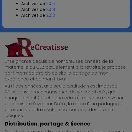
Archives de
2015
Archives de
2014
Archives de
2013
ReCreatisse
Enseignante depuis de nombreuses années de la
maternelle au CE2, actuellement à la retraite, je propose
par l’intermédiaire de ce site le partage de mon
expérience et de mon travail.
Au fil des années , une seule certitude s’est imposée :
C’est dans la reconnaissance de sa spécificité , que
chaque enfant ( et chaque adulte) trouve sa motivation
et sa raison d’avancer .De là , le choix d’une pédagogie
différenciée et la création de jeux pour des ateliers
ludiques.
Distribution, partage & licence
Tous les textes, jeux, fichiers et concepts de jeu présents