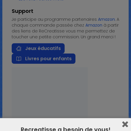
Support
Je participe au programme partenaires
Amazon
. A
chaque commande passée chez
Amazon
à partir
des liens de ReCreatisse vous me permettez de
toucher une petite commission. Un grand merci !
Jeux éducatifs
Livres pour enfants
Recreatisse a besoin de vous!