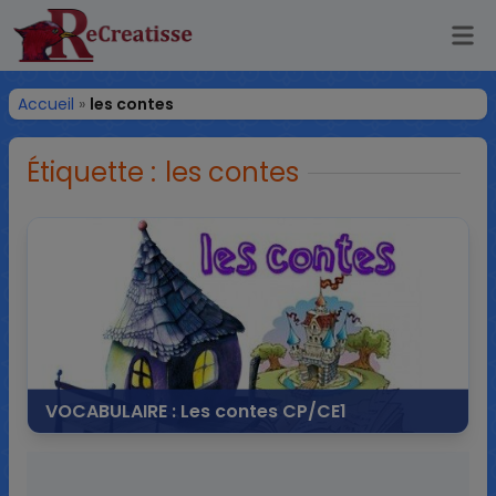
Ouv
ReCreatisse
Accueil
»
les contes
Étiquette :
les contes
VOCABULAIRE : Les contes CP/CE1
20 août 2014
14 commentaires
115 969 vues