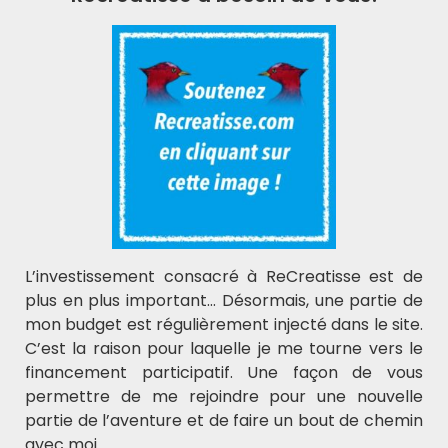
L'actualité ReCreatisse
Laisser votre e-mail ci-dessous.
Soutenir ReCreatisse
L’investissement consacré à ReCreatisse est de
plus en plus important… Désormais, une partie de
mon budget est régulièrement injecté dans le site.
C’est la raison pour laquelle je me tourne vers le
financement participatif. Une façon de vous
Recreatisse
permettre de me rejoindre pour une nouvelle
partie de l’aventure et de faire un bout de chemin
11 €
avec moi.