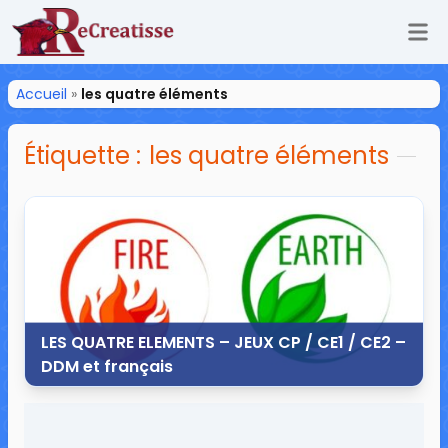
Ouv
ReCreatisse
Accueil
»
les quatre éléments
Étiquette :
les quatre éléments
LES QUATRE ELEMENTS – JEUX CP / CE1 / CE2 –
DDM et français
6 octobre 2013
11 commentaires
34 040 vues