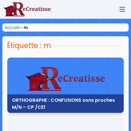
Ouv
ReCreatisse
Accueil
»
m
Étiquette :
m
ORTHOGRAPHE : CONFUSIONS sons proches
M/N – CP /CE1
4 septembre 2013
8 commentaires
58 964 vues