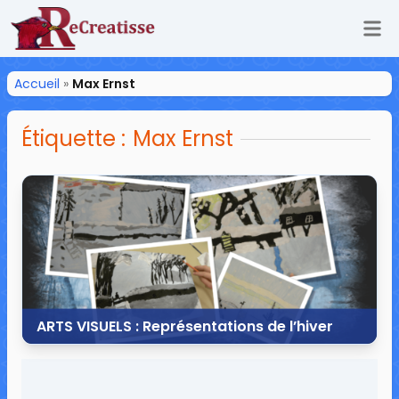
Ouv
ReCreatisse
Accueil
»
Max Ernst
Étiquette :
Max Ernst
ARTS VISUELS : Représentations de l’hiver
17 janvier 2015
12 commentaires
156 703 vues