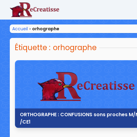
ReCreatisse
Accueil
»
orhographe
Étiquette :
orhographe
ORTHOGRAPHE : CONFUSIONS sons proches M/
/CE1
4 septembre 2013