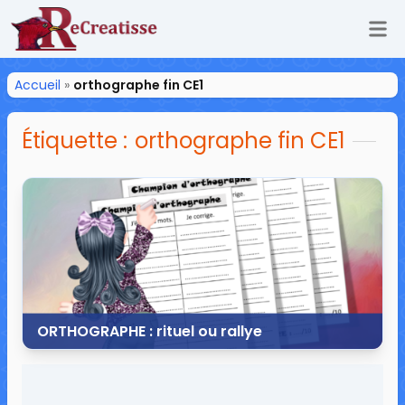
Ouv
ReCreatisse
Accueil
»
orthographe fin CE1
Étiquette :
orthographe fin CE1
ORTHOGRAPHE : rituel ou rallye
16 juin 2019
22 commentaires
46 202 vues