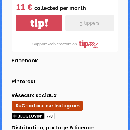
11 €
collected per
month
tip!
3
tippers
Support web creators on
Facebook
Pinterest
Réseaux sociaux
ReCreatisse sur Instagram
Distribution, partage & licence