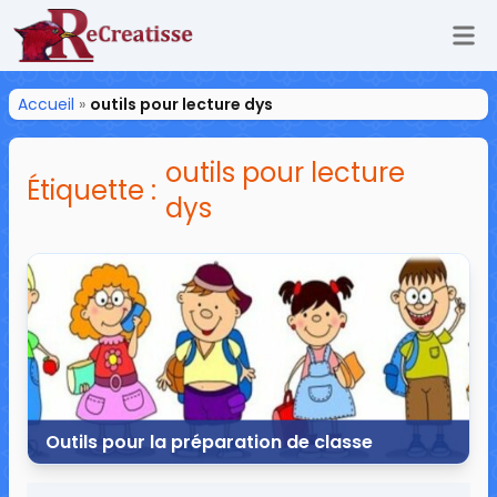
Ouv
ReCreatisse
Accueil
»
outils pour lecture dys
outils pour lecture
Étiquette :
dys
Outils pour la préparation de classe
7 juillet 2018