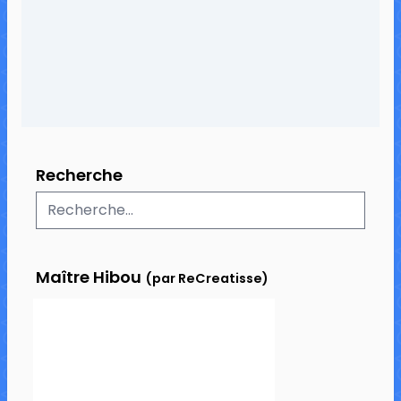
15 commentaires
54 168 vues
Recherche
Maître Hibou
(par ReCreatisse)