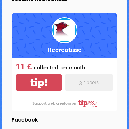
Recreatisse
11 €
collected per
month
tip!
3
tippers
Support web creators on
Facebook