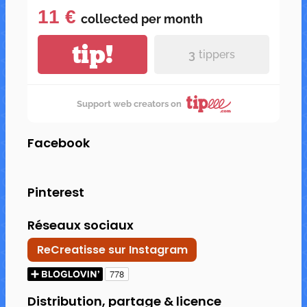
11 €
collected per
month
tip!
3
tippers
Support web creators on
Facebook
Pinterest
Réseaux sociaux
ReCreatisse sur Instagram
Distribution, partage & licence