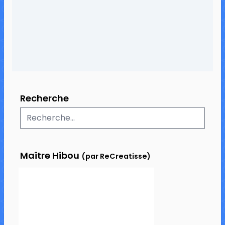
50 commentaires
218 634 vues
Recherche
Maître Hibou
(par ReCreatisse)