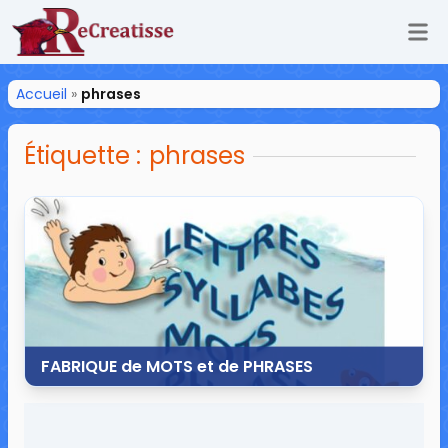
Ouv
ReCreatisse
Accueil
»
phrases
Étiquette :
phrases
FABRIQUE de MOTS et de PHRASES
7 août 2015
9 commentaires
45 138 vues