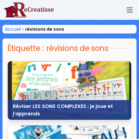
Ouv
ReCreatisse
Accueil
»
révisions de sons
Étiquette :
révisions de sons
Réviser LES SONS COMPLEXES : je joue et
j’apprends
28 octobre 2017
77 commentaires
131 113 vues