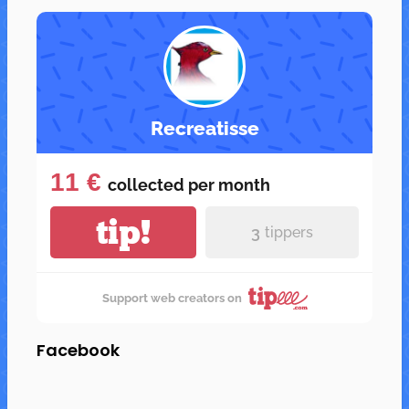
Recreatisse
11 €
collected per
month
tip!
3
tippers
Support web creators on
Facebook