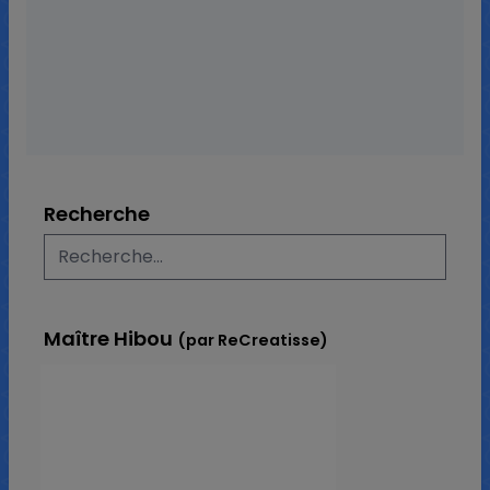
19 commentaires
31 167 vues
Recherche
Maître Hibou
(par ReCreatisse)