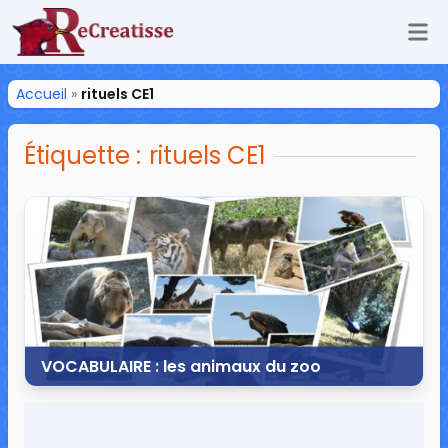
Ouv
ReCreatisse
Accueil
»
rituels CE1
Étiquette :
rituels CE1
VOCABULAIRE : les animaux du zoo
29 mai 2016
1 commentaire
14 416 vues