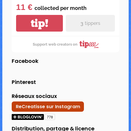
11 €
collected per
month
tip!
3
tippers
Support web creators on
Facebook
Pinterest
Réseaux sociaux
ReCreatisse sur Instagram
Distribution, partage & licence