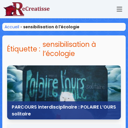
Ouv
ReCreatisse
Accueil
»
sensibilisation à l'écologie
sensibilisation à
Étiquette :
l’écologie
PARCOURS interdisciplinaire : POLAIRE L’OURS
solitaire
2 janvier 2017