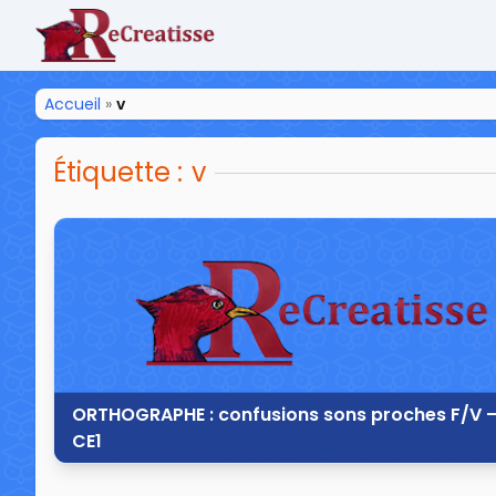
ReCreatisse
Accueil
»
v
Étiquette :
v
ORTHOGRAPHE : confusions sons proches F/V –
CE1
21 septembre 2013