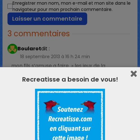
Enregistrer mon nom, mon e-mail et mon site dans le
navigateur pour mon prochain commentaire.
3 commentaires
Boularot
dit :
18 septembre 2013 à 16 h 24 min
mon fils s’amuse a faire » les jeux de la
maîtresse » !!! code secret niv 1 pour ce soir….
Recreatisse a besoin de vous!
« Maman c’est trop bien y a toute la collection
des personnage » pour ce soir 5 fiches, C’est
cool les devoirs en s’amusant …
Répondre
ReCreatisse
dit :
18 septembre 2013 à 16 h 33 min
Ce n’était pas un devoir , c’était l’envie de