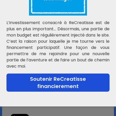
travailler en s’amusant !
Super Yonis , faire 40 opérations en jouant
tu vas devenir très fort en calcul .J’espère
que tu as délivré tous les personnages
L’investissement consacré à ReCreatisse est de
plus en plus important… Désormais, une partie de
Répondre
mon budget est régulièrement injecté dans le site.
Boularot
dit :
C’est la raison pour laquelle je me tourne vers le
financement participatif. Une façon de vous
18 septembre 2013 à 18 h 27 min
permettre de me rejoindre pour une nouvelle
Tous sauf un !!! oui il y a des pièges,
partie de l’aventure et de faire un bout de chemin
il était dans les( + )et soudain des(
avec moi.
– ) !!!! Mdr il était dans ça lancé ….
Répondre
Soutenir ReCreatisse
financierement
Partage