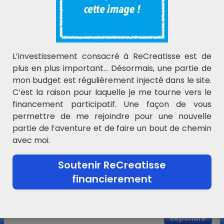
généreusement !
suite à l’impression de votre outil et au
visionnage de différents autres sur la toile, j’ai
fait une ébauche de document qui se nomme
addition au balai ! Je voudrais bien vous le
L’investissement consacré à ReCreatisse est de
joindre, cela pourrait intéresser quelqu’un …
plus en plus important… Désormais, une partie de
mais je ne sais pas comment faire. Il est bien
mon budget est régulièrement injecté dans le site.
moins joli que les vôtres, perfectible mais si cela
C’est la raison pour laquelle je me tourne vers le
vous intéresse merci de me dire comment vous
financement participatif. Une façon de vous
le faire parvenir !
permettre de me rejoindre pour une nouvelle
partie de l’aventure et de faire un bout de chemin
Répondre
avec moi.
ReCreatisse
dit :
Soutenir ReCreatisse
1 novembre 2015 à 16 h 02 min
financierement
Je viens de vous envoyer un e-mail, merci pour
votre proposition et pour le commentaire !
Répondre