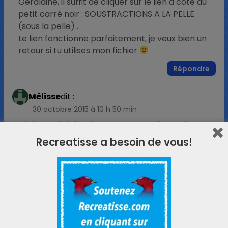
Géraldine, il suffit de cliquer sur le lien à côté du
petit carré noir : SOUSTRACTIONS A LA PELLE
(sous la pelle) .
Le lien fonctionne parfaitement, je veux bien un
retour si tu utilises mon fichier
Répondre
Mélisse
dit :
30 octobre 2015 à 10 h 50 min
Oh il est génial ce jeu ! Je sens que les petites
pelles et les pâtes vont faire fureur !!
Recreatisse a besoin de vous!
Répondre
FLM
dit :
1 novembre 2015 à 15 h 45 min
bonjour, tout d’abord merci pour tous les
documents de qualité que vous partagez