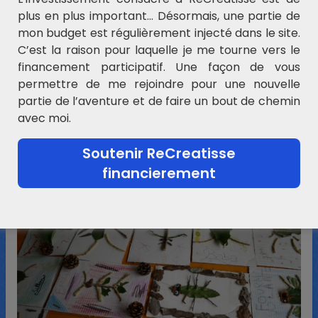
d’éléments naturels, création
plus en plus important… Désormais, une partie de
mon budget est régulièrement injecté dans le site.
d’insectes ou de petites bêtes.
C’est la raison pour laquelle je me tourne vers le
financement participatif. Une façon de vous
Le travail peut se poursuivre
permettre de me rejoindre pour une nouvelle
partie de l’aventure et de faire un bout de chemin
avec la recherche et l’écriture
avec moi.
d’un nom. On peut envisager
Soutenir ReCreatisse
aussi d’écrire le portrait de
financierement
l’animal.