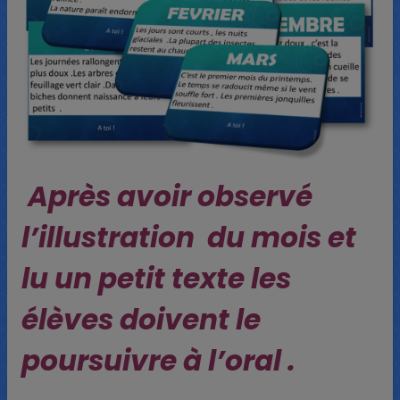
Après avoir observé
l’illustration du mois et
lu un petit texte les
élèves doivent le
poursuivre à l’oral .