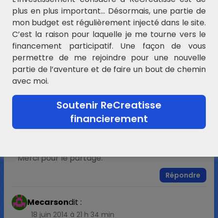
plus en plus important… Désormais, une partie de
mon budget est régulièrement injecté dans le site.
Enregistrer mon nom, mon e-mail et mon site dans le
C’est la raison pour laquelle je me tourne vers le
navigateur pour mon prochain commentaire.
financement participatif. Une façon de vous
permettre de me rejoindre pour une nouvelle
partie de l’aventure et de faire un bout de chemin
28 commentaires
avec moi.
Neigedvt
dit :
Soutenir ReCreatisse
18 juin 2014 à 19 h 38 min
financierement
Super. Tu es en pleine forme dis donc. Tu
fonctionnes à quel chocolat ? ^^ Perso, j’ai du
mal à terminer mes bulletins et LPC.
Merci pour le partage.
Répondre
Mecarson
dit :
18 juin 2014 à 21 h 34 min