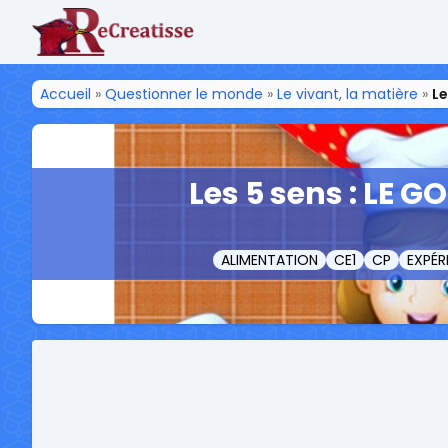
ReCreatisse
Accueil
»
Questionner le monde
»
Le vivant, la matière
»
Le
Les 5 sens : LE G
ALIMENTATION
CE1
CP
EXPÉR