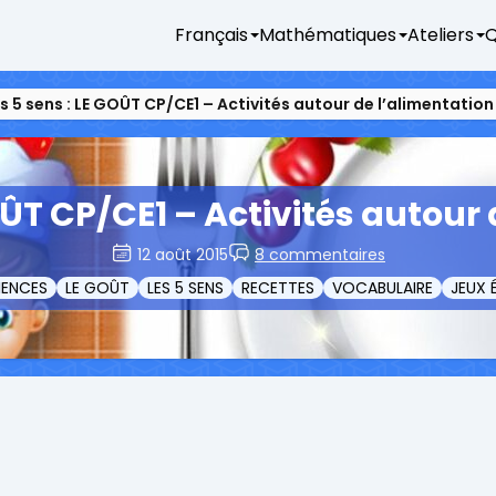
Français
Mathématiques
Ateliers
Q
s 5 sens : LE GOÛT CP/CE1 – Activités autour de l’alimentation
OÛT CP/CE1 – Activités autour
12 août 2015
8 commentaires
IENCES
LE GOÛT
LES 5 SENS
RECETTES
VOCABULAIRE
JEUX 