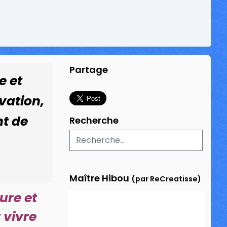
Partage
e et
vation,
nt de
Recherche
Maître Hibou
(par ReCreatisse)
ure et
 vivre