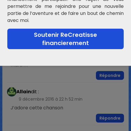
permettre de me rejoindre pour une nouvelle
30 novembre 2015 à 20 h 01 min
partie de l’aventure et de faire un bout de chemin
Mes élèves adorent!!!
avec moi.
Répondre
Soutenir ReCreatisse
Laeticia
dit :
financierement
9 décembre 2016 à 22 h 35 min
c’est trop bien la chanson on écrit sur les
murs!!!!
Répondre
Allain
dit :
9 décembre 2016 à 22 h 52 min
J’adore cette chanson
Répondre