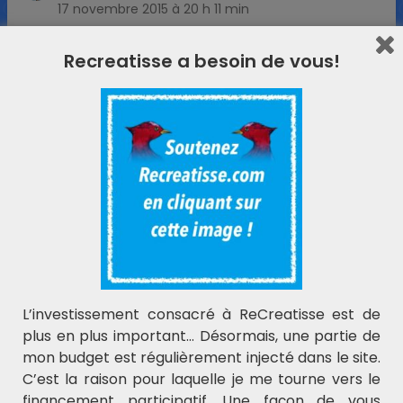
17 novembre 2015 à 20 h 11 min
Merci pour le partage ☺☺
Recreatisse a besoin de vous!
Répondre
p'tidé
dit :
18 novembre 2015 à 15 h 13 min
J’adore ! Adoptée, merci !
Répondre
MultiK
dit :
29 novembre 2015 à 16 h 54 min
On a chanté ça comme des fous cette semaine
L’investissement consacré à ReCreatisse est de
!! Chouette !!
plus en plus important… Désormais, une partie de
Répondre
mon budget est régulièrement injecté dans le site.
C’est la raison pour laquelle je me tourne vers le
financement participatif. Une façon de vous
catcorrieu64
dit :