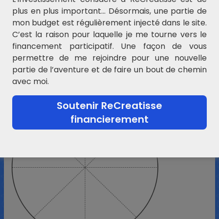
plus en plus important… Désormais, une partie de
Un rayon est un segment joignant un point du
mon budget est régulièrement injecté dans le site.
cercle et le centre du cercle.
C’est la raison pour laquelle je me tourne vers le
Que pouvons nous dire de ces rayons ? Les
financement participatif. Une façon de vous
mesurer.
permettre de me rejoindre pour une nouvelle
partie de l’aventure et de faire un bout de chemin
avec moi.
Soutenir ReCreatisse
financierement