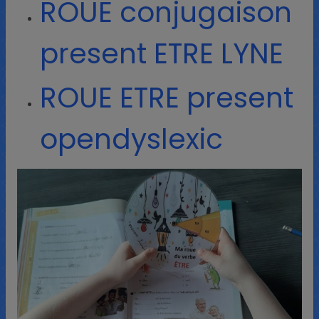
ROUE conjugaison
present ETRE LYNE
ROUE ETRE present
opendyslexic