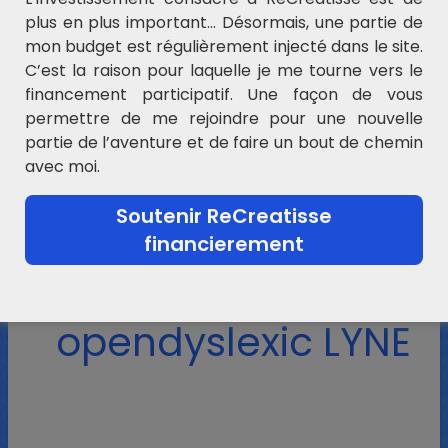
plus en plus important… Désormais, une partie de
mon budget est régulièrement injecté dans le site.
C’est la raison pour laquelle je me tourne vers le
financement participatif. Une façon de vous
permettre de me rejoindre pour une nouvelle
partie de l’aventure et de faire un bout de chemin
ROUE present
avec moi.
VERBES EN ER LYNE
Soutenir ReCreatisse
financierement
ROUE present ER
opendyslexic LYNE