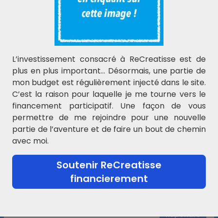
Zanna
dit :
23 février 2026 à 17 h 15 min
MERCI pour ce partage !
Répondre
L’investissement consacré à ReCreatisse est de
plus en plus important… Désormais, une partie de
mon budget est régulièrement injecté dans le site.
Magali Vocat
dit :
C’est la raison pour laquelle je me tourne vers le
13 mars 2026 à 22 h 03 min
financement participatif. Une façon de vous
Un grand merci pour ce partage qui va
permettre de me rejoindre pour une nouvelle
beaucoup me servir pour mon fils en situation
partie de l’aventure et de faire un bout de chemin
de handicap en instruction en famille.
avec moi.
Répondre
Soutenir ReCreatisse
ReCreatisse
dit :
financierement
14 mars 2026 à 9 h 25 min
Ravie de pouvoir vous aider !
Répondre