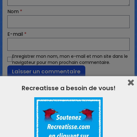
Nom
*
E-mail
*
Enregistrer mon nom, mon e-mail et mon site dans le
navigateur pour mon prochain commentaire.
6 commentaires
Recreatisse a besoin de vous!
Sandrine Meunier
dit :
14 janvier 2026 à 21 h 45 min
Merci beaucoup pour ce partage!
Répondre