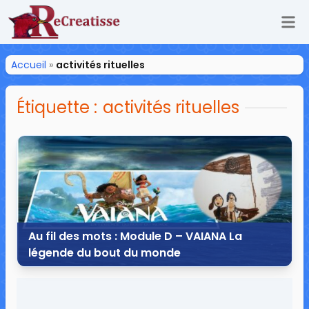
Ouv
ReCreatisse
Accueil
»
activités rituelles
Étiquette :
activités rituelles
Au fil des mots : Module D – VAIANA La
légende du bout du monde
30 décembre 2016
15 commentaires
13 258 vues