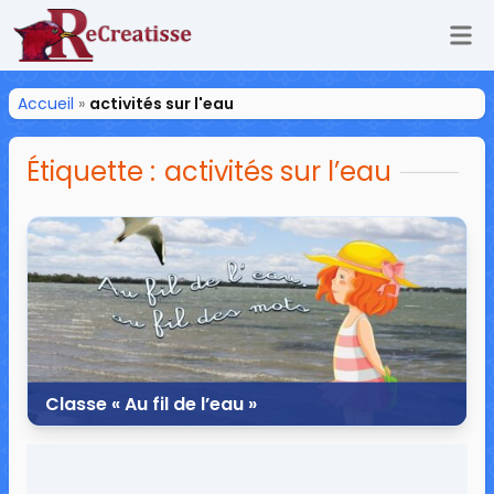
Ouv
ReCreatisse
Accueil
»
activités sur l'eau
Étiquette :
activités sur l’eau
Classe « Au fil de l’eau »
28 mai 2017
1 commentaire
15 227 vues