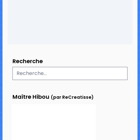
24 commentaires
68 230 vues
Recherche
Maître Hibou
(par ReCreatisse)