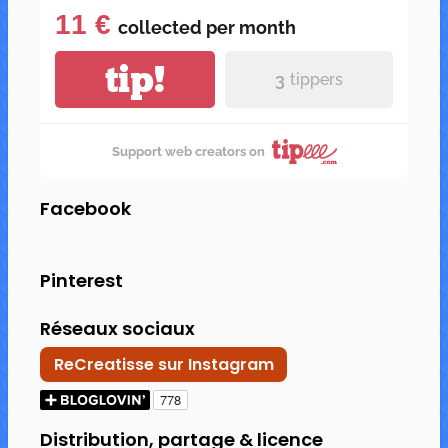
11 €
collected per
month
tip!
3
tippers
Support web creators on
Facebook
Pinterest
Réseaux sociaux
ReCreatisse sur Instagram
Distribution, partage & licence